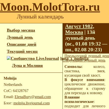
Moon.MolotTora.ru
Лунный календарь
Август 1982,
Выбор месяца
Москва
| 13й
Лунный день
лунный день
(вс., 01.08 19:32 —
Описание дней
пн., 02.08 20:23)
Текущий месяц
Предыдущий лунный ден
luna_i_molnija
Следующий лунный день
Луна и Молния
Символы
: колесо,
свастика, змея,
кусающая свой хвост.
Molnija
В фокусе внимания
:
циклическое движение,
Netherlands
обращение к старому
CoC: 64328767
для перехода к новому.
Email:
ElenaBury@gmail.com
Влияние
психологическое
:
Блог:
molnija.livejournal.com
подходит для личного