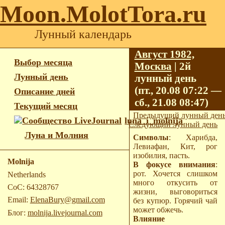
Moon.MolotTora.ru
Лунный календарь
Август 1982,
Выбор месяца
Москва
| 2й
Лунный день
лунный день
(пт., 20.08 07:22 —
Описание дней
сб., 21.08 08:47)
Текущий месяц
Предыдущий лунный ден
luna_i_molnija
Следующий лунный день
Луна и Молния
Символы
: Харибда,
Левиафан, Кит, рог
изобилия, пасть.
Molnija
В фокусе внимания
:
рот. Хочется слишком
Netherlands
много откусить от
CoC: 64328767
жизни, выговориться
Email:
ElenaBury@gmail.com
без купюр. Горячий чай
может обжечь.
Блог:
molnija.livejournal.com
Влияние