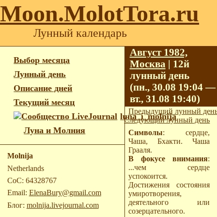
Moon.MolotTora.ru
Лунный календарь
Август 1982,
Выбор месяца
Москва
| 12й
Лунный день
лунный день
(пн., 30.08 19:04 —
Описание дней
вт., 31.08 19:40)
Текущий месяц
Предыдущий лунный ден
luna_i_molnija
Следующий лунный день
Луна и Молния
Символы
: сердце,
Чаша, Бхакти. Чаша
Грааля.
Molnija
В фокусе внимания
:
...чем сердце
Netherlands
успокоится.
CoC: 64328767
Достижения состояния
Email:
ElenaBury@gmail.com
умиротворения,
деятельного или
Блог:
molnija.livejournal.com
созерцательного.