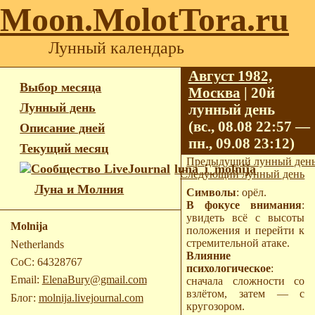
Moon.MolotTora.ru
Лунный календарь
Август 1982,
Выбор месяца
Москва
| 20й
Лунный день
лунный день
(вс., 08.08 22:57 —
Описание дней
пн., 09.08 23:12)
Текущий месяц
Предыдущий лунный ден
luna_i_molnija
Следующий лунный день
Луна и Молния
Символы
: орёл.
В фокусе внимания
:
увидеть всё с высоты
Molnija
положения и перейти к
стремительной атаке.
Netherlands
Влияние
CoC: 64328767
психологическое
:
Email:
ElenaBury@gmail.com
сначала сложности со
взлётом, затем — с
Блог:
molnija.livejournal.com
кругозором.