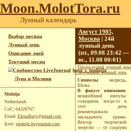
Moon.MolotTora.ru
Лунный календарь
Август 1985,
Выбор месяца
Москва
| 24й
Лунный день
лунный день
(пт., 09.08 23:42 —
Описание дней
вс., 11.08 00:01)
Текущий месяц
Предыдущий лунный ден
luna_i_molnija
Следующий лунный день
Луна и Молния
Символы
: медведь,
Шива.
В фокусе внимания
:
Molnija
мощнейший импульс
созидания, когда-то в
Netherlands
этот день
CoC: 64328767
рекомендовали
Email:
ElenaBury@gmail.com
закладывать храмы.
Вектор творческой
Блог:
molnija.livejournal.com
энергии — от социума