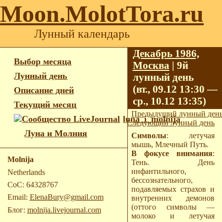
Moon.MolotTora.ru
Лунный календарь
Декабрь 1986,
Выбор месяца
Москва
| 9й
Лунный день
лунный день
(вт., 09.12 13:30 —
Описание дней
ср., 10.12 13:35)
Текущий месяц
Предыдущий лунный ден
luna_i_molnija
Следующий лунный день
Луна и Молния
Символы
: летучая
мышь, Млечный Путь.
В фокусе внимания
:
Molnija
Тень. День
инфантильного,
Netherlands
бессознательного,
CoC: 64328767
подавляемых страхов и
Email:
ElenaBury@gmail.com
внутренних демонов
(оттого символы —
Блог:
molnija.livejournal.com
молоко и летучая