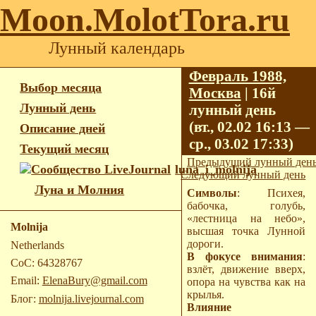
Moon.MolotTora.ru
Лунный календарь
Февраль 1988,
Выбор месяца
Москва
| 16й
Лунный день
лунный день
(вт., 02.02 16:13 —
Описание дней
ср., 03.02 17:33)
Текущий месяц
Предыдущий лунный ден
luna_i_molnija
Следующий лунный день
Луна и Молния
Символы
: Психея,
бабочка, голубь,
«лестница на небо»,
Molnija
высшая точка Лунной
дороги.
Netherlands
В фокусе внимания
:
CoC: 64328767
взлёт, движение вверх,
Email:
ElenaBury@gmail.com
опора на чувства как на
крылья.
Блог:
molnija.livejournal.com
Влияние