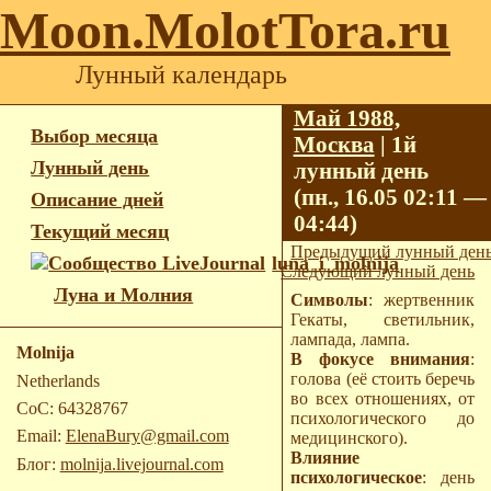
Moon.MolotTora.ru
Лунный календарь
Май 1988,
Выбор месяца
Москва
| 1й
Лунный день
лунный день
(пн., 16.05 02:11 —
Описание дней
04:44)
Текущий месяц
Предыдущий лунный ден
luna_i_molnija
Следующий лунный день
Луна и Молния
Символы
: жертвенник
Гекаты, светильник,
лампада, лампа.
Molnija
В фокусе внимания
:
голова (её стоить беречь
Netherlands
во всех отношениях, от
CoC: 64328767
психологического до
Email:
ElenaBury@gmail.com
медицинского).
Влияние
Блог:
molnija.livejournal.com
психологическое
: день