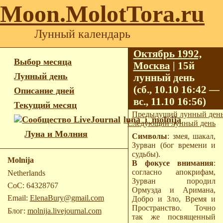
Moon.MolotTora.ru
Лунный календарь
Октябрь 1992,
Выбор месяца
Москва
| 15й
Лунный день
лунный день
(сб., 10.10 16:42 —
Описание дней
вс., 11.10 16:56)
Текущий месяц
Предыдущий лунный ден
luna_i_molnija
Следующий лунный день
Луна и Молния
Символы
: змея, шакал,
Зурван (бог времени и
судьбы).
Molnija
В фокусе внимания
:
согласно апокрифам,
Netherlands
Зурван породил
CoC: 64328767
Ормузда и Аримана,
Email:
ElenaBury@gmail.com
Добро и Зло, Время и
Пространство. Точно
Блог:
molnija.livejournal.com
так же посвященный