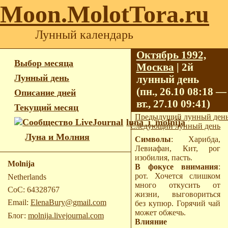
Moon.MolotTora.ru
Лунный календарь
Октябрь 1992,
Выбор месяца
Москва
| 2й
Лунный день
лунный день
(пн., 26.10 08:18 —
Описание дней
вт., 27.10 09:41)
Текущий месяц
Предыдущий лунный ден
luna_i_molnija
Следующий лунный день
Луна и Молния
Символы
: Харибда,
Левиафан, Кит, рог
изобилия, пасть.
Molnija
В фокусе внимания
:
рот. Хочется слишком
Netherlands
много откусить от
CoC: 64328767
жизни, выговориться
Email:
ElenaBury@gmail.com
без купюр. Горячий чай
может обжечь.
Блог:
molnija.livejournal.com
Влияние