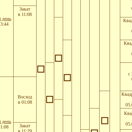
Закат
в 11:08
 день
Ква
23:44
Ква
с
Квад
Восход
в 01:08
05.
Ква
 день
05.
Закат
01:08
в 11:29