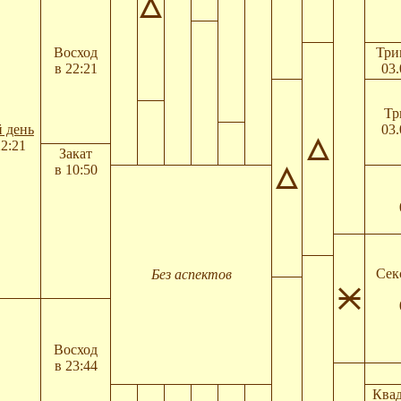
Восход
Три
в 22:21
03.
Тр
 день
03.
22:21
Закат
в 10:50
Сек
Без аспектов
Восход
в 23:44
Квад