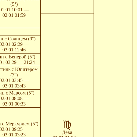
(5°)
01.01 10:01 —
02.01 01:59
н с Солнцем (9°)
02.01 02:29 —
03.01 12:46
н с Венерой (5°)
01 03:29 — 21:24
стиль с Юпитером
(7°)
02.01 03:45 —
03.01 03:43
ин с Марсом (5°)
02.01 08:08 —
03.01 00:33
 с Меркурием (5°)
02.01 09:25 —
Дева
03.01 03:23