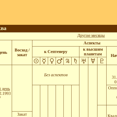
ква
Другие месяцы
Аспекты
к высшим
Восход /
к Септенеру
день
планетам
закат
Нач
Без аспектов
31
0
Оппо
 день
2.1993
7
Закат
Квад