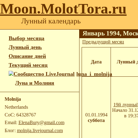
Moon.MolotTora.ru
Лунный календарь
Январь 1994, Мос
Выбор месяца
Предыдущий месяц
Лунный день
Описание дней
Дата
Лунный 
Текущий месяц
luna_i_molnija
Луна и Молния
Molnija
19й лунный
Netherlands
Начало 31.1
01.01.1994
CoC: 64328767
в 19:3
суббота
Email:
ElenaBury@gmail.com
Блог:
molnija.livejournal.com