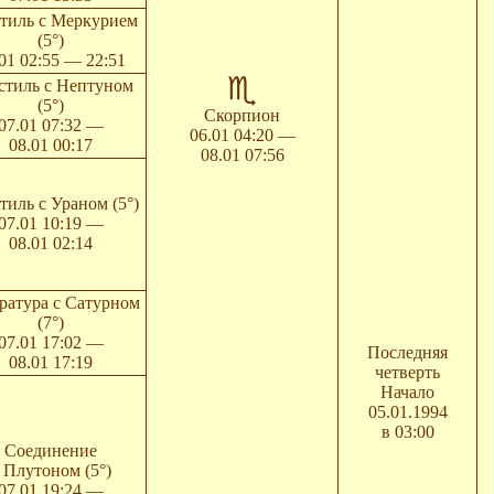
тиль с Меркурием
(5°)
01 02:55 — 22:51
стиль с Нептуном
(5°)
Скорпион
07.01 07:32 —
06.01 04:20 —
08.01 00:17
08.01 07:56
тиль с Ураном (5°)
07.01 10:19 —
08.01 02:14
ратура с Сатурном
(7°)
07.01 17:02 —
Последняя
08.01 17:19
четверть
Начало
05.01.1994
в 03:00
Соединение
 Плутоном (5°)
07.01 19:24 —