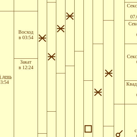
Секс
07.
Сек
Восход
в 03:54
Секс
Закат
в 12:24
 день
03:54
Квад
с