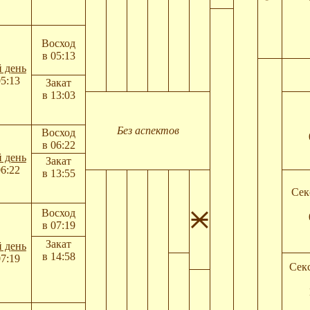
Восход
в 05:13
 день
05:13
Закат
в 13:03
Без аспектов
Восход
в 06:22
 день
Закат
06:22
в 13:55
Сек
Восход
в 07:19
Закат
 день
в 14:58
07:19
Сек