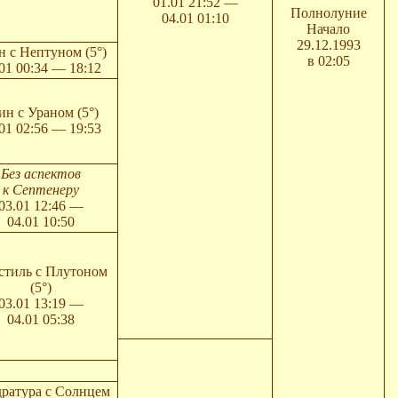
01.01 21:52 —
Полнолуние
04.01 01:10
Начало
29.12.1993
н с Нептуном (5°)
в 02:05
01 00:34 — 18:12
ин с Ураном (5°)
01 02:56 — 19:53
Без аспектов
к Септенеру
03.01 12:46 —
04.01 10:50
стиль с Плутоном
(5°)
03.01 13:19 —
04.01 05:38
ратура с Солнцем