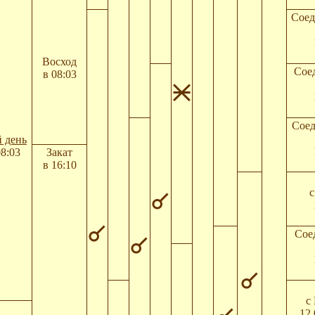
Соед
Восход
Сое
в 08:03
Соед
 день
08:03
Закат
в 16:10
с
Сое
с
12.