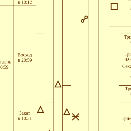
в 10:12
Три
Три
Восход
02.
в 20:59
 день
Сек
20:59
Тр
Закат
в 10:31
Трин