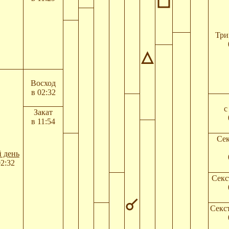
Три
Восход
в 02:32
с
Закат
в 11:54
Сек
 день
02:32
Секс
Секст