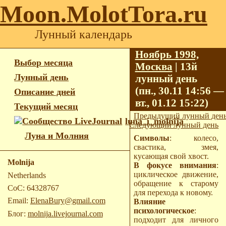
Moon.MolotTora.ru
Лунный календарь
Ноябрь 1998,
Выбор месяца
Москва
| 13й
Лунный день
лунный день
(пн., 30.11 14:56 —
Описание дней
вт., 01.12 15:22)
Текущий месяц
Предыдущий лунный ден
luna_i_molnija
Следующий лунный день
Луна и Молния
Символы
: колесо,
свастика, змея,
кусающая свой хвост.
Molnija
В фокусе внимания
:
циклическое движение,
Netherlands
обращение к старому
CoC: 64328767
для перехода к новому.
Email:
ElenaBury@gmail.com
Влияние
психологическое
:
Блог:
molnija.livejournal.com
подходит для личного