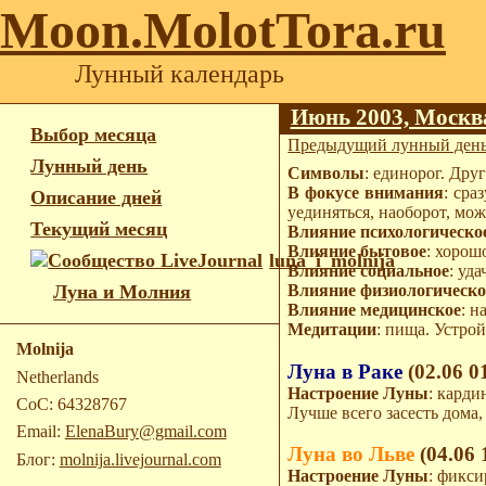
Moon.MolotTora.ru
Лунный календарь
Июнь 2003, Москв
Выбор месяца
Предыдущий лунный ден
Лунный день
Символы
: единорог. Дру
В фокусе внимания
: сра
Описание дней
уединяться, наоборот, мо
Текущий месяц
Влияние психологическо
Влияние бытовое
: хорош
luna_i_molnija
Влияние социальное
: уд
Влияние физиологическо
Луна и Молния
Влияние медицинское
: 
Медитации
: пища. Устрой
Molnija
Луна в Раке
(02.06 0
Netherlands
Настроение Луны
: карди
CoC: 64328767
Лучше всего засесть дома,
Email:
ElenaBury@gmail.com
Луна во Льве
(04.06 
Блог:
molnija.livejournal.com
Настроение Луны
: фикси