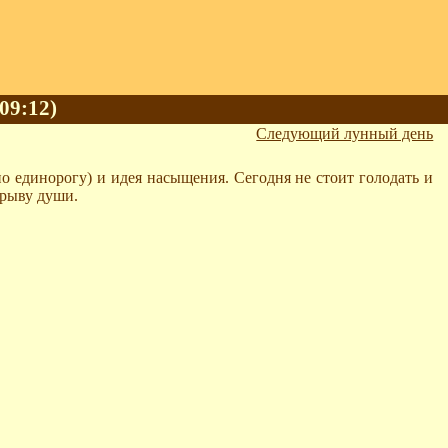
 09:12)
Следующий лунный день
о единорогу) и идея насыщения. Сегодня не стоит голодать и
орыву души.