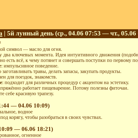
а
| 5й лунный день (ср., 04.06 07:53 — чт., 05.06
ь
гой символ — масло для огня.
зу два ключевых момента. Идея интуитивного движения (подобн
жно есть всё, к чему потянет и совершать поступки по первому п
е
: импульсивное поведение.
о заготавливать травы, делать запасы, закупать продукты.
ачен для поездок, знакомств.
е
: подходит для различных процедур с акцентом на эстетику.
напряжённо работает пищеварение. Потому полезны фиточаи.
те себе красивую трапезу.
1:44 — 04.06 10:09)
нальное, водное
 под корягу, чтобы разобраться в своих чувствах.
10:09 — 06.06 18:21)
рованное, огненное