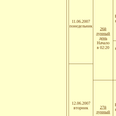
11.06.2007
понедельник
26й
лунный
день
Начало
в 02:20
12.06.2007
27й
вторник
лунный