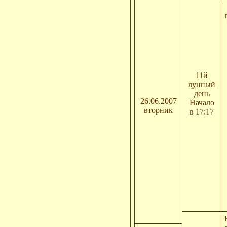
11й
лунный
день
26.06.2007
Начало
вторник
в 17:17