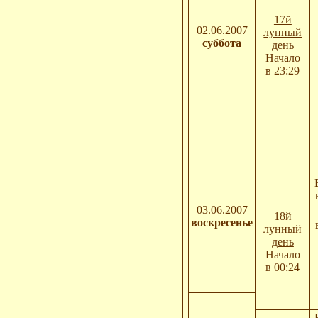
17й
02.06.2007
лунный
суббота
день
Начало
в 23:29
03.06.2007
18й
воскресенье
лунный
день
Начало
в 00:24