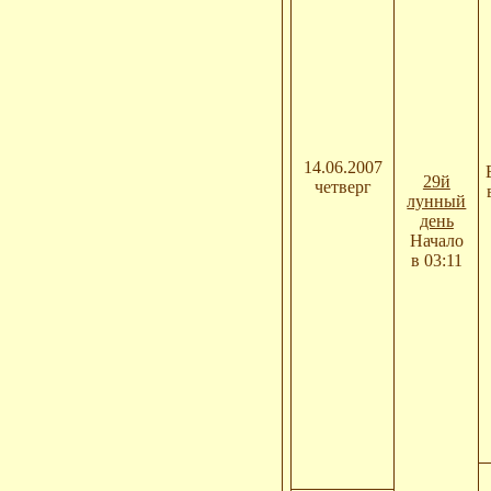
14.06.2007
29й
четверг
лунный
день
Начало
в 03:11