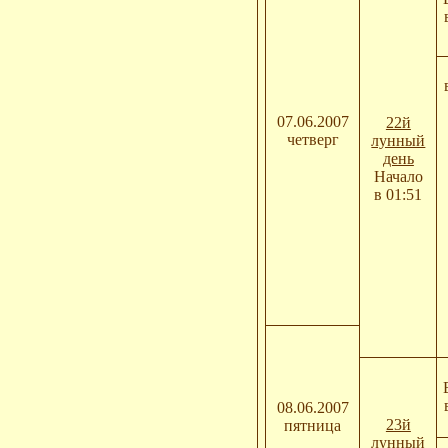
07.06.2007
22й
четверг
лунный
день
Начало
в 01:51
08.06.2007
23й
пятница
лунный