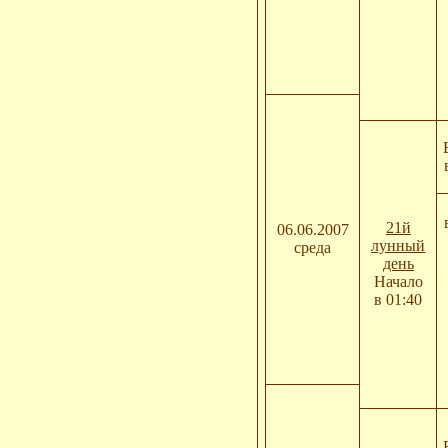
21й
06.06.2007
лунный
среда
день
Начало
в 01:40