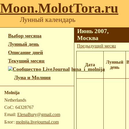
Moon.MolotTora.ru
Лунный календарь
Июнь 2007,
Выбор месяца
Москва
Лунный день
Предыдущий месяц
Описание дней
Текущий месяц
Лунный
В
Дата
день
luna_i_molnija
Луна и Молния
Molnija
Netherlands
CoC: 64328767
Email:
ElenaBury@gmail.com
Блог:
molnija.livejournal.com