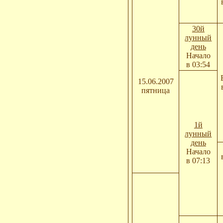
30й
лунный
день
Начало
в 03:54
15.06.2007
пятница
1й
лунный
день
Начало
в 07:13