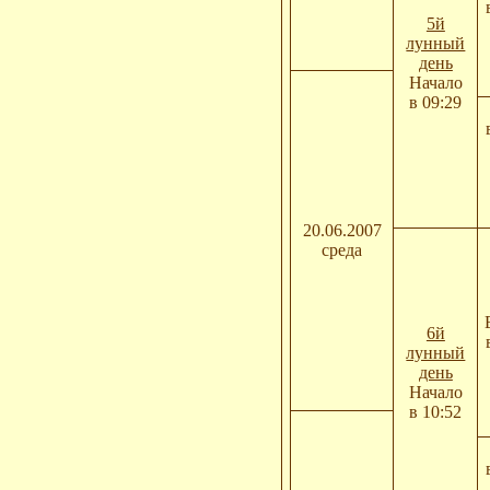
5й
лунный
день
Начало
в 09:29
20.06.2007
среда
6й
лунный
день
Начало
в 10:52