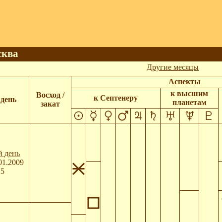
сква
Другие месяцы
Аспекты
к высшим
Восход /
к Септенеру
день
планетам
закат
й день
01.2009
25