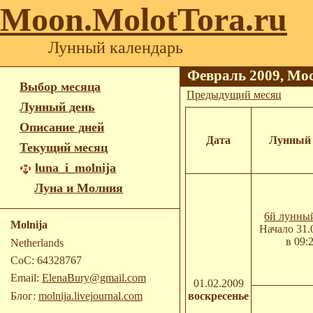
Moon.MolotTora.ru
Лунный календарь
Февраль 2009, Мо
Выбор месяца
Предыдущий месяц
Лунный день
Описание дней
Дата
Лунный 
Текущий месяц
luna_i_molnija
Луна и Молния
6й лунны
Molnija
Начало 31.
в 09:
Netherlands
CoC: 64328767
Email:
ElenaBury@gmail.com
01.02.2009
Блог:
molnija.livejournal.com
воскресенье