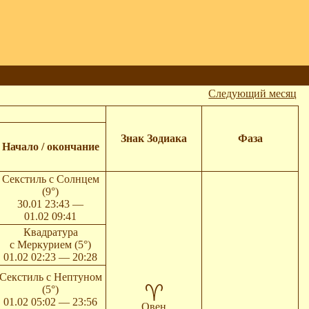
Следующий месяц
Знак Зодиака
Фаза
Начало / окончание
Секстиль с Солнцем
(9°)
30.01 23:43 —
01.02 09:41
Квадратура
с Меркурием (5°)
01.02 02:23 — 20:28
Секстиль с Нептуном
(5°)
01.02 05:02 — 23:56
Овен