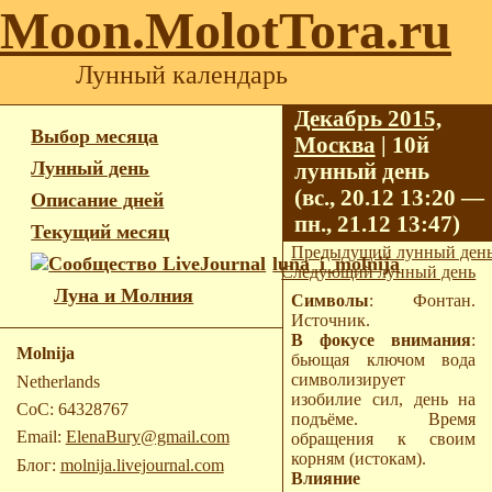
Moon.MolotTora.ru
Лунный календарь
Декабрь 2015,
Выбор месяца
Москва
| 10й
Лунный день
лунный день
(вс., 20.12 13:20 —
Описание дней
пн., 21.12 13:47)
Текущий месяц
Предыдущий лунный ден
luna_i_molnija
Следующий лунный день
Луна и Молния
Символы
: Фонтан.
Источник.
В фокусе внимания
:
Molnija
бьющая ключом вода
символизирует
Netherlands
изобилие сил, день на
CoC: 64328767
подъёме. Время
Email:
ElenaBury@gmail.com
обращения к своим
корням (истокам).
Блог:
molnija.livejournal.com
Влияние