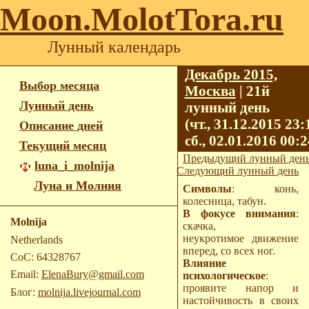
Moon.MolotTora.ru
Лунный календарь
Декабрь 2015,
Выбор месяца
Москва
| 21й
Лунный день
лунный день
(чт., 31.12.2015 23
Описание дней
сб., 02.01.2016 00:2
Текущий месяц
Предыдущий лунный ден
luna_i_molnija
Следующий лунный день
Луна и Молния
Символы
: конь,
колесница, табун.
В фокусе внимания
:
Molnija
скачка,
неукротимое движение
Netherlands
вперед, со всех ног.
CoC: 64328767
Влияние
Email:
ElenaBury@gmail.com
психологическое
:
проявите напор и
Блог:
molnija.livejournal.com
настойчивость в своих