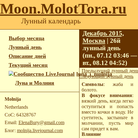
Moon.MolotTora.ru
Лунный календарь
Декабрь 2015,
Выбор месяца
Москва
| 26й
Лунный день
лунный день
(пн., 07.12 03:46 —
Описание дней
вт., 08.12 04:52)
Текущий месяц
Предыдущий лунный ден
luna_i_molnija
Следующий лунный день
Луна и Молния
Символы
: жаба и
болото.
В фокусе внимания
:
Molnija
вязкий день, когда легко
оступиться и попасть
Netherlands
вместо кочки в воду. Не
CoC: 64328767
суетитесь, застыньте в
Email:
ElenaBury@gmail.com
молчании, пусть мир
сам придет к вам.
Блог:
molnija.livejournal.com
Влияние