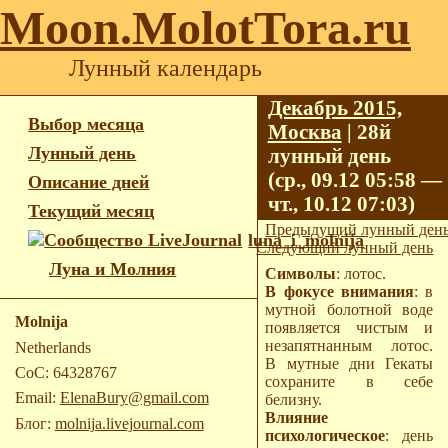
Moon.MolotTora.ru
Лунный календарь
Декабрь 2015,
Выбор месяца
Москва
| 28й
Лунный день
лунный день
(ср., 09.12 05:58 —
Описание дней
чт., 10.12 07:03)
Текущий месяц
Предыдущий лунный ден
luna_i_molnija
Следующий лунный день
Луна и Молния
Символы
: лотос.
В фокусе внимания
: в
мутной болотной воде
Molnija
появляется чистым и
незапятнанным лотос.
Netherlands
В мутные дни Гекаты
CoC: 64328767
сохраните в себе
Email:
ElenaBury@gmail.com
белизну.
Влияние
Блог:
molnija.livejournal.com
психологическое
: день