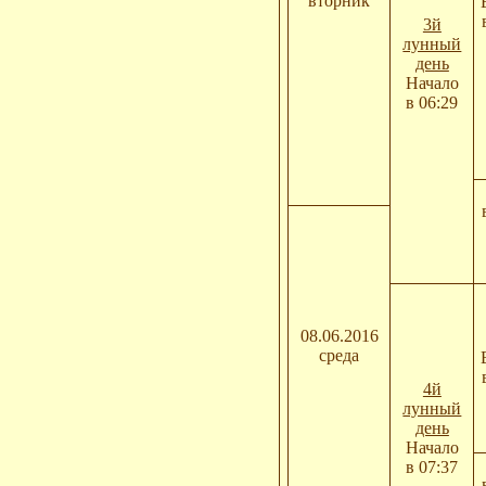
вторник
3й
лунный
день
Начало
в 06:29
08.06.2016
среда
4й
лунный
день
Начало
в 07:37