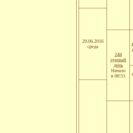
29.06.2016
среда
24й
лунный
день
Начало
в 00:53