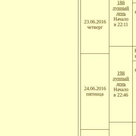
18й
лунный
день
Начало
23.06.2016
в 22:11
четверг
19й
лунный
день
24.06.2016
Начало
пятница
в 22:46