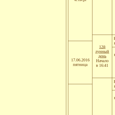
12й
лунный
день
17.06.2016
Начало
пятница
в 16:41