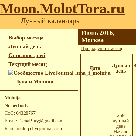
Moon.MolotTora.ru
Лунный календарь
Июнь 2016,
Выбор месяца
Москва
Лунный день
Предыдущий месяц
Описание дней
Текущий месяц
Лунный
В
Дата
день
luna_i_molnija
Луна и Молния
Molnija
Netherlands
CoC: 64328767
25й
лунный
Email:
ElenaBury@gmail.com
день
Блог:
molnija.livejournal.com
Начало