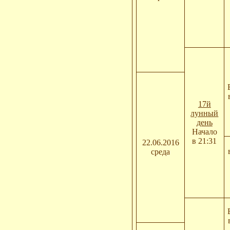
17й
лунный
день
Начало
в 21:31
22.06.2016
среда