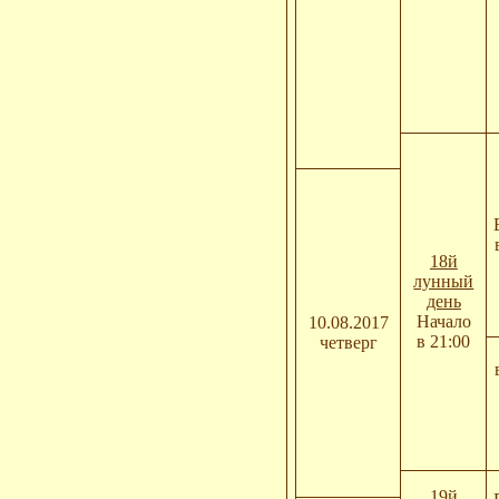
18й
лунный
день
Начало
10.08.2017
в 21:00
четверг
19й