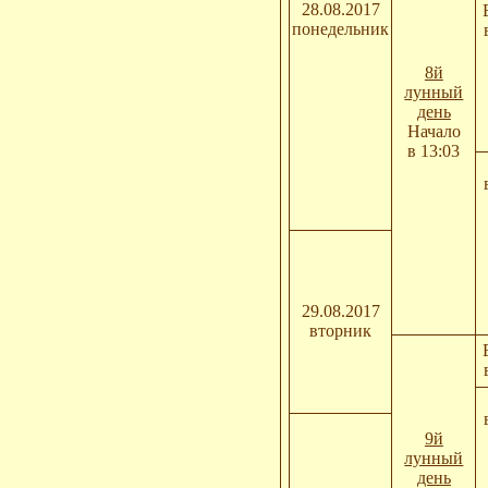
28.08.2017
понедельник
8й
лунный
день
Начало
в 13:03
29.08.2017
вторник
9й
лунный
день