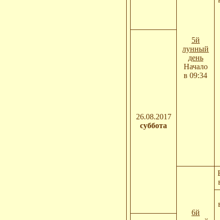
5й
лунный
день
Начало
в 09:34
26.08.2017
суббота
6й