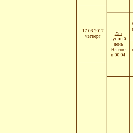
17.08.2017
25й
четверг
лунный
день
Начало
в 00:04