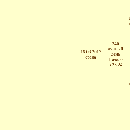
24й
лунный
16.08.2017
день
среда
Начало
в 23:24