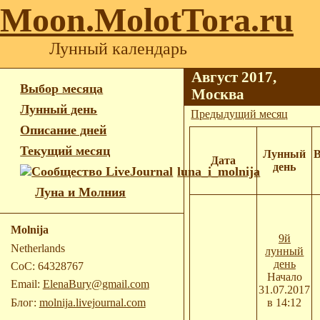
Moon.MolotTora.ru
Лунный календарь
Август 2017,
Выбор месяца
Москва
Лунный день
Предыдущий месяц
Описание дней
Текущий месяц
Лунный
В
Дата
день
luna_i_molnija
Луна и Молния
Molnija
9й
Netherlands
лунный
день
CoC: 64328767
Начало
Email:
ElenaBury@gmail.com
31.07.2017
Блог:
molnija.livejournal.com
в 14:12