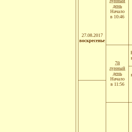
лунный
день
Начало
в 10:46
27.08.2017
воскресенье
7й
лунный
день
Начало
в 11:56