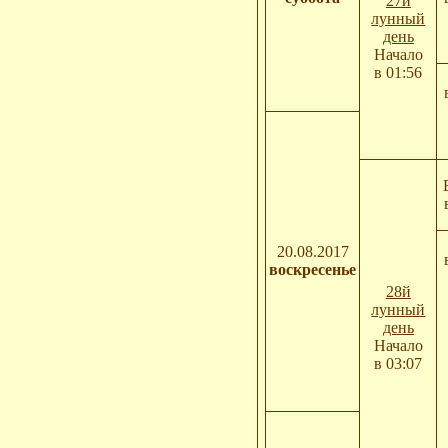
27й
лунный
день
Начало
в 01:56
20.08.2017
воскресенье
28й
лунный
день
Начало
в 03:07