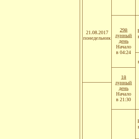
29й
21.08.2017
лунный
понедельник
день
Начало
в 04:24
1й
лунный
день
Начало
в 21:30