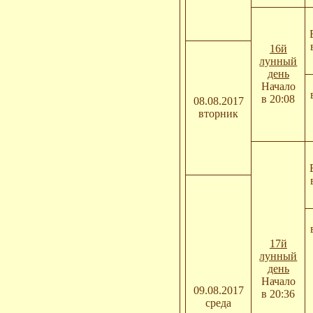
16й
лунный
день
Начало
в 20:08
08.08.2017
вторник
17й
лунный
день
Начало
09.08.2017
в 20:36
среда