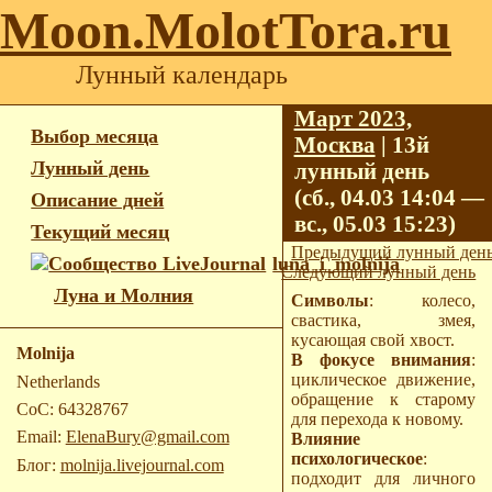
Moon.MolotTora.ru
Лунный календарь
Март 2023,
Выбор месяца
Москва
| 13й
Лунный день
лунный день
(сб., 04.03 14:04 —
Описание дней
вс., 05.03 15:23)
Текущий месяц
Предыдущий лунный ден
luna_i_molnija
Следующий лунный день
Луна и Молния
Символы
: колесо,
свастика, змея,
кусающая свой хвост.
Molnija
В фокусе внимания
:
циклическое движение,
Netherlands
обращение к старому
CoC: 64328767
для перехода к новому.
Email:
ElenaBury@gmail.com
Влияние
психологическое
:
Блог:
molnija.livejournal.com
подходит для личного