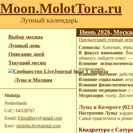
Moon.MolotTora.ru
Лунный календарь
Июнь 2026, Москв
Выбор месяца
Предыдущий лунный ден
Лунный день
Символы
: Хануман, зерка
В фокусе внимания
: Ва
Описание дней
обманут, найдете ответ —
Текущий месяц
Влияние психологическ
подражание.
luna_i_molnija
Влияние бытовое
: действ
Влияние социальное
: иг
Луна и Молния
Влияние физиологическо
Влияние медицинское
: 
Медитации
: театр. Дост
Molnija
Netherlands
Луна в Козероге
(02.
CoC: 64328767
Настроение Луны
: карди
Email:
ElenaBury@gmail.com
Самое практичное и реши
Блог:
molnija.livejournal.com
Квадратура с Сату