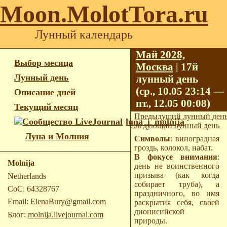
Moon.MolotTora.ru
Лунный календарь
Май 2028,
Выбор месяца
Москва
| 17й
Лунный день
лунный день
(ср., 10.05 23:14 —
Описание дней
пт., 12.05 00:08)
Текущий месяц
Предыдущий лунный ден
luna_i_molnija
Следующий лунный день
Луна и Молния
Символы
: виноградная
гроздь, колокол, набат.
В фокусе внимания
:
Molnija
день не воинственного
призыва (как когда
Netherlands
собирает труба), а
CoC: 64328767
праздничного, во имя
Email:
ElenaBury@gmail.com
раскрытия себя, своей
дионисийской
Блог:
molnija.livejournal.com
природы.