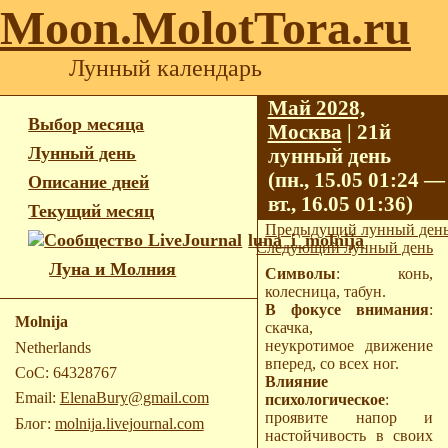
Moon.MolotTora.ru
Лунный календарь
Май 2028,
Выбор месяца
Москва
| 21й
Лунный день
лунный день
(пн., 15.05 01:24 —
Описание дней
вт., 16.05 01:36)
Текущий месяц
Предыдущий лунный ден
luna_i_molnija
Следующий лунный день
Луна и Молния
Символы
: конь,
колесница, табун.
В фокусе внимания
:
Molnija
скачка,
неукротимое движение
Netherlands
вперед, со всех ног.
CoC: 64328767
Влияние
Email:
ElenaBury@gmail.com
психологическое
:
проявите напор и
Блог:
molnija.livejournal.com
настойчивость в своих